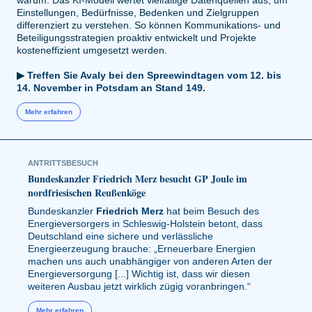
warum. Das KI-Modell wertet vielfältige Datenquellen aus, um
Einstellungen, Bedürfnisse, Bedenken und Zielgruppen
differenziert zu verstehen. So können Kommunikations- und
Beteiligungsstrategien proaktiv entwickelt und Projekte
kosteneffizient umgesetzt werden.
▶
Treffen Sie Avaly bei den Spreewindtagen vom 12. bis
14. November in Potsdam an Stand 149.
Mehr erfahren
ANTRITTSBESUCH
Bundeskanzler Friedrich Merz besucht GP Joule im
nordfriesischen Reußenköge
Bundeskanzler
Friedrich Merz
hat beim Besuch des
Energieversorgers in Schleswig-Holstein betont, dass
Deutschland eine sichere und verlässliche
Energieerzeugung brauche: „Erneuerbare Energien
machen uns auch unabhängiger von anderen Arten der
Energieversorgung [...] Wichtig ist, dass wir diesen
weiteren Ausbau jetzt wirklich zügig voranbringen.“
Mehr erfahren