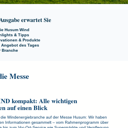
 Ausgabe erwartet Sie
ie Husum Wind
hlights & Tipps
vationen & Produkte
: Angebot des Tages
r Branche
ie Messe
 kompakt: Alle wichtigen
en auf einen Blick
ich die Windenergiebranche auf der Messe Husum: Wir haben
tralen Informationen gesammelt – vom Rahmenprogramm über
le bis zum Vor-Ort-Service wie Supermärkte und Verpflegung