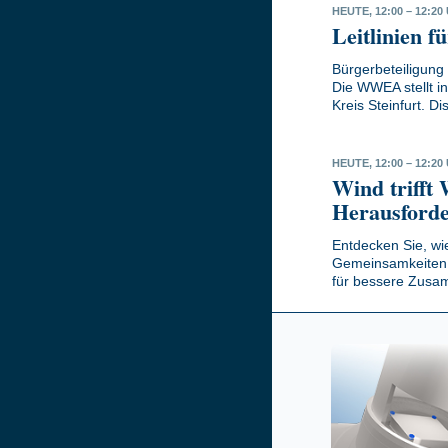
HEUTE, 12:00 – 12:20
Leitlinien f
Bürgerbeteiligung
Die WWEA stellt int
Kreis Steinfurt. D
HEUTE, 12:00 – 12:20
Wind trifft
Herausford
Entdecken Sie, wi
Gemeinsamkeiten, 
für bessere Zusam