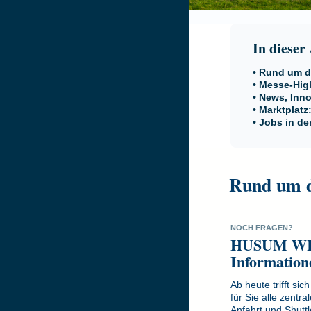
In dieser
•
Rund um d
• Messe-Hig
•
News, Inno
•
Marktplatz
• Jobs in de
Rund um d
NOCH FRAGEN?
HUSUM WIND
Information
Ab heute trifft s
für Sie alle zen
Anfahrt und Shutt