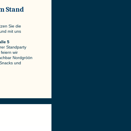
m Stand
zen Sie die
 und mit uns
lle 5
er Standparty
feiern wir
achbar Nordgröön
 Snacks und