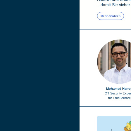
– damit Sie sicher
Mehr erfahren
Mohamed Harro
OT Security Exper
für Erneuerbare