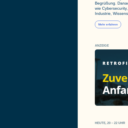
Begrüßung. Danac
wie Cybersecurity, 
Industrie, Wissen
Mehr erfahren
ANZEIGE
HEUTE, 20 – 22 UHR