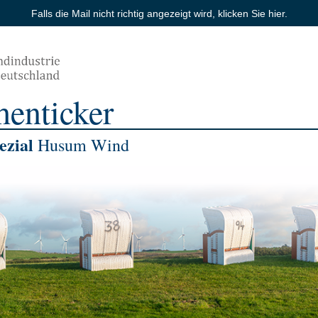
Falls die Mail nicht richtig angezeigt wird,
klicken Sie hier
.
henticker
zial
Husum Wind