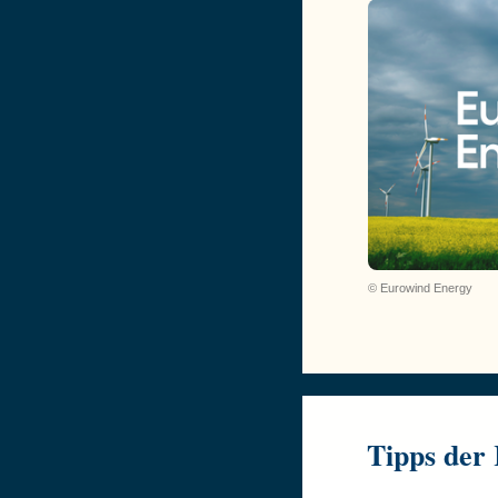
© Eurowind Energy
Tipps der