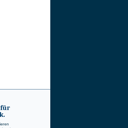
 für
k.
ieren