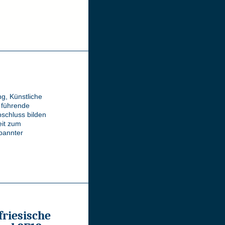
ng, Künstliche
n führende
schluss bilden
eit zum
pannter
friesische